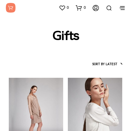
0
0
Gifts