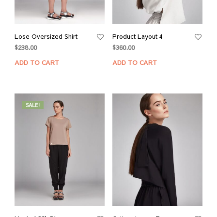
Lose Oversized Shirt
Product Layout 4
$
238.00
$
360.00
ADD TO CART
ADD TO CART
SALE!