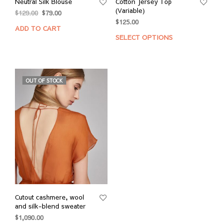
Neutral Silk Blouse
Cotton Jersey Top
(Variable)
$
129.00
$
79.00
$
125.00
ADD TO CART
SELECT OPTIONS
OUT OF STOCK
Cutout cashmere, wool
and silk-blend sweater
$
1,090.00