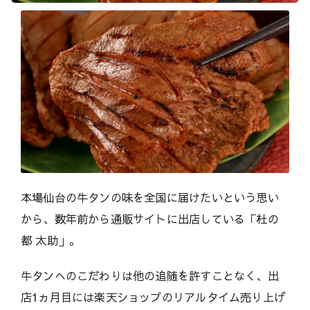
h
i
（
ウ
マ
シ
）
本場仙台の牛タンの味を全国に届けたいという思い
から、数年前から通販サイトに出店している「杜の
都 太助」。
牛タンへのこだわりは他の追随を許すことなく、出
店1ヵ月目には楽天ショップのリアルタイム売り上げ