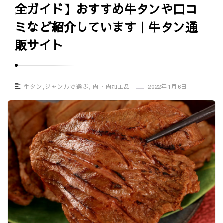
全ガイド】おすすめ牛タンや口コ
グ
ミなど紹介しています｜牛タン通
ル
メ
販サイト
口
コ
ミ
牛タン
,
ジャンルで選ぶ
,
肉・肉加工品
2022年1月6日
情
報
サ
イ
ト
｜
U
m
a
s