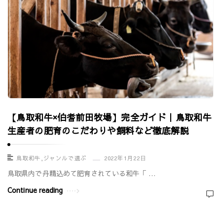
【鳥取和牛×伯耆前田牧場】完全ガイド｜鳥取和牛
生産者の肥育のこだわりや飼料など徹底解説
鳥取和牛
,
ジャンルで選ぶ
2022年1月22日
鳥取県内で丹精込めて肥育されている和牛「 …
Continue reading