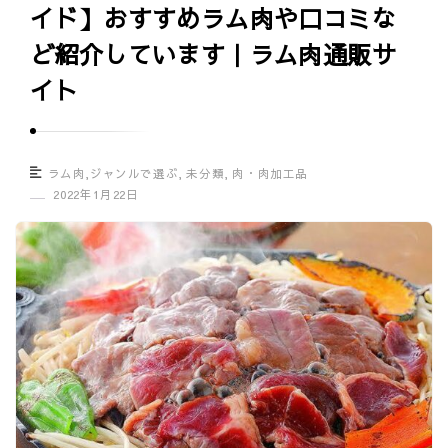
イド】おすすめラム肉や口コミな
グ
ど紹介しています｜ラム肉通販サ
ル
メ
イト
口
コ
ミ
ラム肉
,
ジャンルで選ぶ
,
未分類
,
肉・肉加工品
情
2022年1月22日
報
サ
イ
ト
｜
U
m
a
s