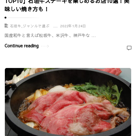
TOP10】石垣牛ステーキを楽しめるお店10選！美
味しい焼き方も！
石垣牛
,
ジャンルで選ぶ
2022年1月24日
国産和牛と言えば松坂牛、米沢牛、神戸牛な …
Continue reading