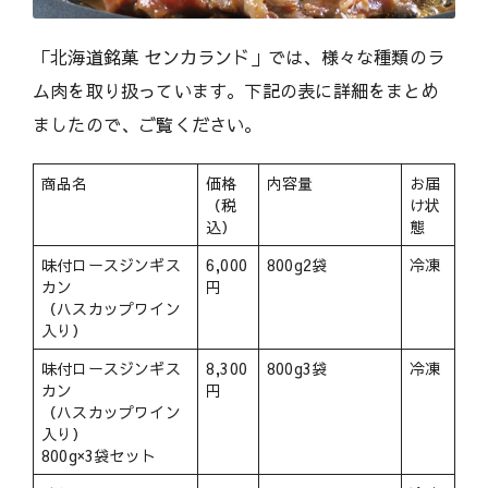
「北海道銘菓 センカランド」では、様々な種類のラ
ム肉を取り扱っています。下記の表に詳細をまとめ
ましたので、ご覧ください。
商品名
価格
内容量
お届
（税
け状
込）
態
味付ロースジンギス
6,000
800g2袋
冷凍
カン
円
（ハスカップワイン
入り）
味付ロースジンギス
8,300
800g3袋
冷凍
カン
円
（ハスカップワイン
入り）
800g×3袋セット