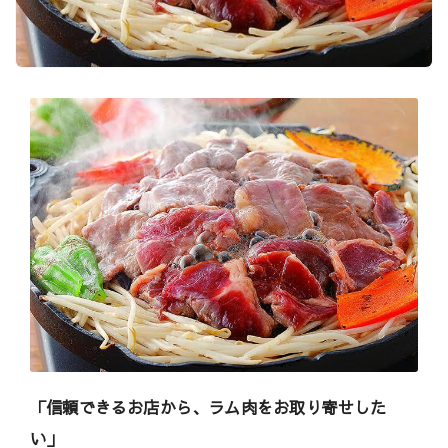
h
i
（
ウ
マ
シ
）
「信頼できるお店から、ラム肉をお取り寄せした
い」