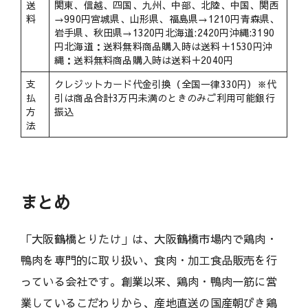
送
関東、信越、四国、九州、中部、北陸、中国、関西
料
→990円宮城県、山形県、福島県→1210円青森県、
岩手県、秋田県→1320円北海道:2420円沖縄:3190
円北海道：送料無料商品購入時は送料＋1530円沖
縄：送料無料商品購入時は送料＋2040円
支
クレジットカード代金引換（全国一律330円）※代
払
引は商品合計3万円未満のときのみご利用可能銀行
方
振込
法
まとめ
「大阪鶴橋とりたけ」は、大阪鶴橋市場内で鶏肉・
鴨肉を専門的に取り扱い、食肉・加工食品販売を行
っている会社です。創業以来、鶏肉・鴨肉一筋に営
業しているこだわりから、産地直送の国産朝びき鶏