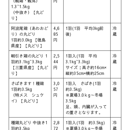
（親鶏・親鳥）
円
1.3~1.5kg
（中抜き）【丸ど
り】
阿波尾鶏（あわおど
4,6
1羽(1羽 平均3kg前
冷
り）の丸どり
85
後)
蔵
1羽約3.0kg 【徳島
円
県産】【丸どり】
朝引き鶏の丸どり 1
2,5
1羽入(1羽 平均
冷
羽約3.1kg~3.3kg
44
3.1kg~3.3kg)
蔵
【三重県産】【丸ど
円
サイズ：高さ約16cm×
り】
縦約35cm×横約25cm
さばきます！種鶏
3,0
1羽入 さばき(1羽
冷
1羽約3.5kg
57
約3.5kg)
蔵
（特メス シュケ
円
※夏場3.0ｋg～冬場
イ）【丸どり】
3.5kg
足、頭、内臓が入って
の重さとなります。
種鶏丸どり 中抜き1
2,8
1羽入(1羽 約3.5kg)
冷
羽約3.5kg
72
※夏場3.0ｋg～冬場
蔵