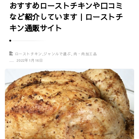
おすすめローストチキンや口コミ
グ
など紹介しています｜ローストチ
ル
メ
キン通販サイト
口
コ
ミ
ローストチキン
,
ジャンルで選ぶ
,
肉・肉加工品
情
2022年1月16日
報
サ
イ
ト
｜
U
m
a
s