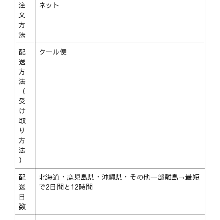
注
ネット
文
方
法
配
クール便
送
方
法
（
受
け
取
り
方
法
）
配
北海道・鹿児島県・沖縄県・その他一部離島→最短
送
で2日間と12時間
日
数