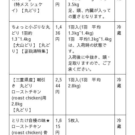
（特メス シュケ
円
3.5kg
イ）【丸どり】
足、頭、内臓が入って
の重さとなります。
ちょっと小ぶりな丸
1,4
1羽入(1羽 平均
冷
どり 1羽約
36
1.3kg~1.4kg)
蔵
1.3~1.4kg
円
1羽 平均1.3kg~1.4kg
【大山どり】【丸ど
は、入荷時の状態で
り】【蔘鷄湯特集】
す。
入荷後に中抜き、頭・
足取りますので、ご了
承ください。
【三重県産】朝引
2,5
1羽入(1羽 平均
冷
き 丸どり
44
2.8kg)
蔵
ローストチキン
円
(roast chicken)用
2.8kg
【丸どり】
とりたけ自慢の味★
1,6
5枚入
冷
ローストチキン
15
蔵
(roast chicken) 骨
円