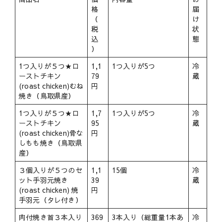
格
届
（
け
税
状
込
態
）
1つ入りが５つ★ロ
1,1
1つ入りが5つ
冷
ーストチキン
79
蔵
(roast chicken)むね
円
焼き（鳥取県産）
1つ入りが５つ★ロ
1,7
1つ入りが5つ
冷
ーストチキン
95
蔵
(roast chicken)骨な
円
しもも焼き（鳥取県
産）
３個入りが５つのセ
1,1
15個
冷
ット手羽元焼き
39
蔵
(roast chicken) 焼
円
手羽元（タレ付き）
肉付焼き首３本入り
369
3本入り（総重量1本あ
冷