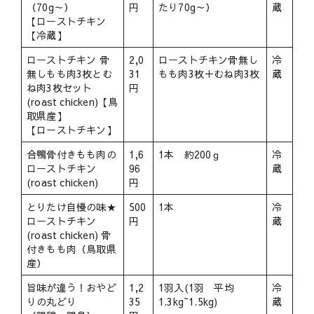
（70g～）
円
たり70g～）
蔵
【ローストチキン
【冷蔵】
ローストチキン 骨
2,0
ローストチキン骨無し
冷
無しもも肉3枚とむ
31
もも肉3枚＋むね肉3枚
蔵
ね肉3枚セット
円
(roast chicken)【鳥
取県産】
【ローストチキン】
合鴨骨付きもも肉の
1,6
1本 約200ｇ
冷
ローストチキン
96
蔵
(roast chicken)
円
とりたけ自慢の味★
500
1本
冷
ローストチキン
円
蔵
(roast chicken) 骨
付きもも肉（鳥取県
産）
旨味が違う！おやど
1,2
1羽入(1羽 平均
冷
りの丸どり
35
1.3kg~1.5kg)
蔵