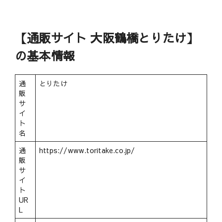
【通販サイト 大阪鶴橋とりたけ】
の基本情報
通
とりたけ
販
サ
イ
ト
名
通
https://www.toritake.co.jp/
販
サ
イ
ト
UR
L