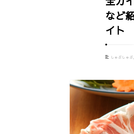
全ガ
グ
ル
など
メ
口
イト
コ
ミ
情
しゃぶしゃぶ
報
サ
イ
ト
｜
U
m
a
s