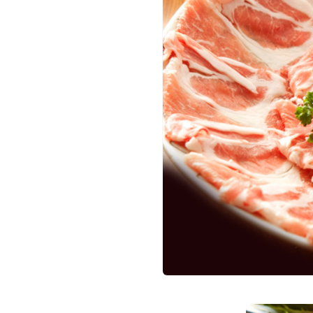
h
i
（
ウ
マ
シ
）