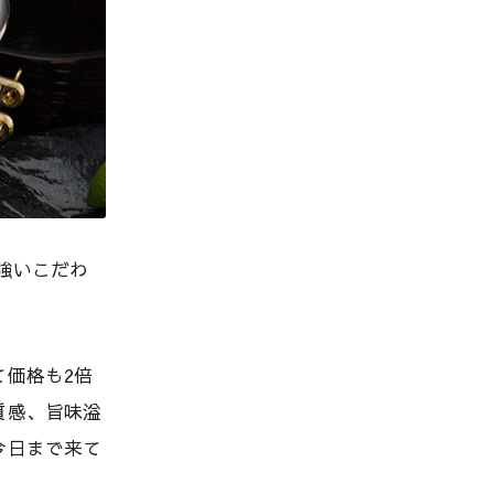
強いこだわ
価格も2倍
質感、旨味溢
今日まで来て