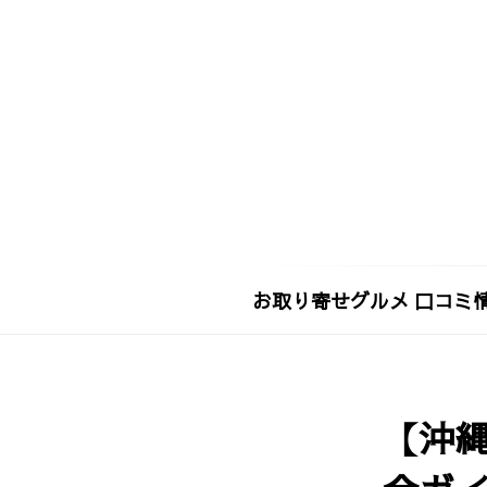
お取り寄せグルメ 口コミ情
お
取
り
【沖縄
寄
せ