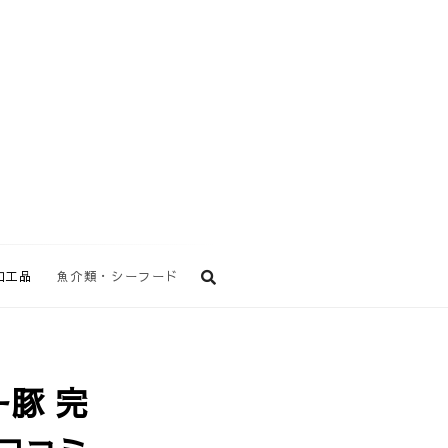
加工品
魚介類・シーフード
豚 完