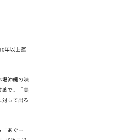
10年以上運
本場沖縄の味
言葉で、「美
に対して出る
る「あぐー