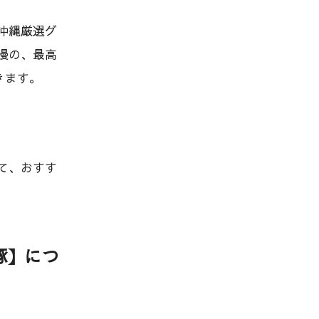
沖縄厳選グ
慢の、最高
きます。
。
て、おすす
豚】につ