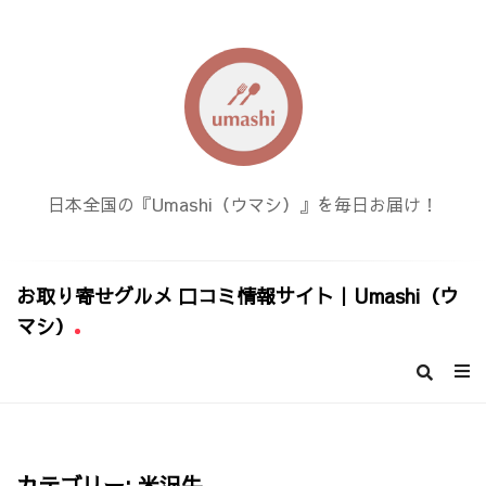
日本全国の『Umashi（ウマシ）』を毎日お届け！
お取り寄せグルメ 口コミ情報サイト｜Umashi（ウ
マシ）
お
取
り
寄
せ
カテゴリー:
米沢牛