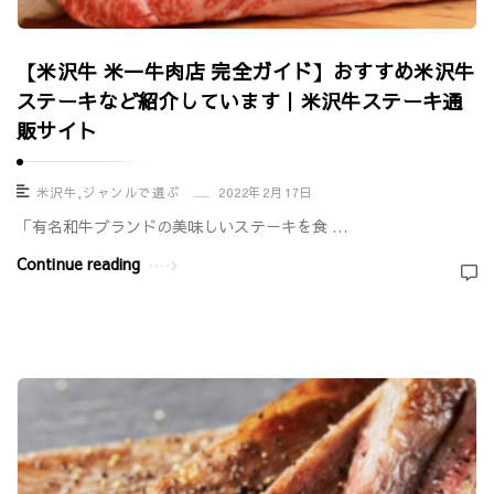
r
t
【米沢牛 米一牛肉店 完全ガイド】おすすめ米沢牛
i
ステーキなど紹介しています｜米沢牛ステーキ通
c
販サイト
l
e
米沢牛
,
ジャンルで選ぶ
2022年2月17日
s
「有名和牛ブランドの美味しいステーキを食 …
.
Continue reading