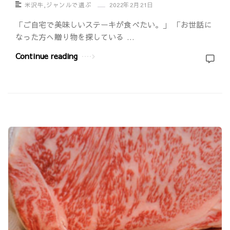
米沢牛
,
ジャンルで選ぶ
2022年2月21日
サ
h
イ
「ご自宅で美味しいステーキが食べたい。」 「お世話に
i
なった方へ贈り物を探している …
ト
（
｜
ウ
Continue reading
U
マ
m
シ
a
）
s
h
i
（
ウ
マ
シ
）
A