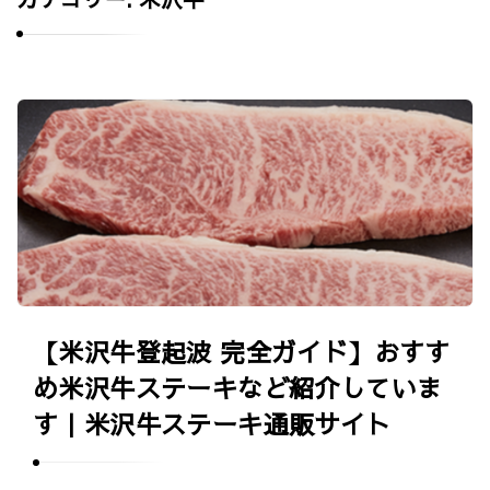
グ
ル
メ
お
口
取
コ
り
ミ
寄
情
せ
報
グ
サ
ル
イ
メ
ト
【米沢牛登起波 完全ガイド】おすす
口
｜
め米沢牛ステーキなど紹介していま
コ
U
す｜米沢牛ステーキ通販サイト
ミ
m
情
a
報
s