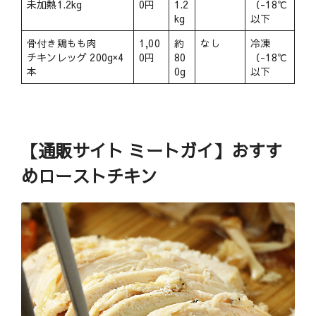
未加熱1.2kg
0円
1.2
（-18℃
kg
以下
骨付き鶏もも肉
1,00
約
なし
冷凍
チキンレッグ 200g×4
0円
80
（-18℃
本
0g
以下
【通販サイト ミートガイ】おすす
めローストチキン