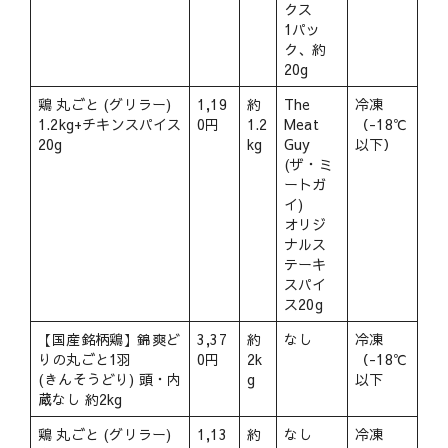
クス
1パッ
ク、約
20g
鶏 丸ごと (グリラー)
1,19
約
The
冷凍
1.2kg+チキンスパイス
0円
1.2
Meat
（-18℃
20g
kg
Guy
以下）
(ザ・ミ
ートガ
イ)
オリジ
ナルス
テーキ
スパイ
ス20g
【国産銘柄鶏】錦爽ど
3,37
約
なし
冷凍
りの丸ごと1羽
0円
2k
（-18℃
(きんそうどり) 頭・内
g
以下
蔵なし 約2kg
鶏 丸ごと (グリラー)
1,13
約
なし
冷凍