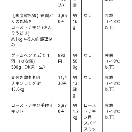
込）
量
【国産銘柄鶏】錦爽ど
3,65
約
なし
冷凍
りの丸焼き
0円
1k
（-18℃
ローストチキン (きん
g
以下）
そうどり)
約1kg 4-5人前 調理済
み
ゲームヘン 丸ごと 1
890
約
なし
冷凍
羽 （ひな鶏)
円
50
（-18℃
500g （冷凍・生）
0g
以下）
骨付き鶏もも肉
11,4
約
なし
冷凍
チキンレッグ 約
30円
13.
（-18℃
13.6kg
6k
以下）
g
ローストチキン手作り
2,87
約
ロース
冷凍
キット
0円
1.2
トチキ
（-18℃
kg
ン用
以下）
スパイ
スミッ