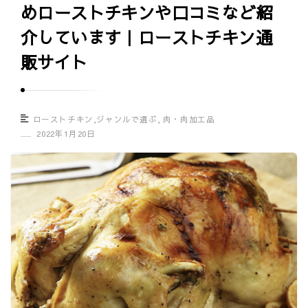
めローストチキンや口コミなど紹
グ
介しています｜ローストチキン通
ル
メ
販サイト
口
コ
ミ
ローストチキン
,
ジャンルで選ぶ
,
肉・肉加工品
情
2022年1月20日
報
サ
イ
ト
｜
U
m
a
s