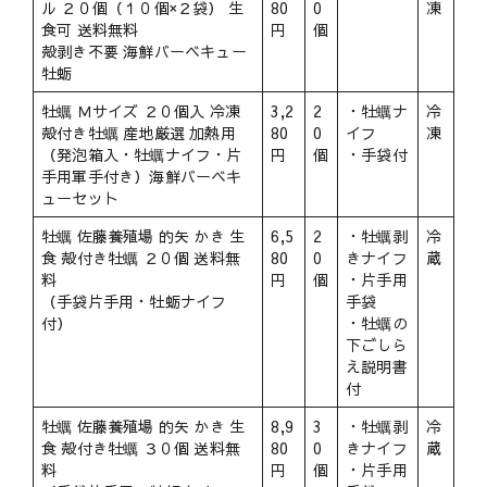
ル ２０個（１０個×２袋） 生
80
0
凍
食可 送料無料
円
個
殻剥き不要 海鮮バーベキュー
牡蛎
牡蠣 Ｍサイズ ２０個入 冷凍
3,2
2
・牡蠣ナ
冷
殻付き牡蠣 産地厳選 加熱用
80
0
イフ
凍
（発泡箱入・牡蠣ナイフ・片
円
個
・手袋付
手用軍手付き）海鮮バーベキ
ューセット
牡蠣 佐藤養殖場 的矢 かき 生
6,5
2
・牡蠣剥
冷
食 殻付き牡蠣 ２０個 送料無
80
0
きナイフ
蔵
料
円
個
・片手用
（手袋片手用・牡蛎ナイフ
手袋
付）
・牡蠣の
下ごしら
え説明書
付
牡蠣 佐藤養殖場 的矢 かき 生
8,9
3
・牡蠣剥
冷
食 殻付き牡蠣 ３０個 送料無
80
0
きナイフ
蔵
料
円
個
・片手用