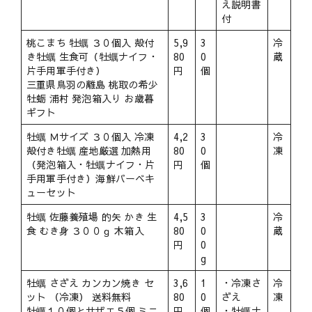
え説明書
付
桃こまち 牡蠣 ３０個入 殻付
5,9
3
冷
き牡蠣 生食可（牡蠣ナイフ・
80
0
蔵
片手用軍手付き）
円
個
三重県鳥羽の離島 桃取の希少
牡蛎 浦村 発泡箱入り お歳暮
ギフト
牡蠣 Ｍサイズ ３０個入 冷凍
4,2
3
冷
殻付き牡蠣 産地厳選 加熱用
80
0
凍
（発泡箱入・牡蠣ナイフ・片
円
個
手用軍手付き）海鮮バーベキ
ューセット
牡蠣 佐藤養殖場 的矢 かき 生
4,5
3
冷
食 むき身 ３００ｇ 木箱入
80
0
蔵
円
0
g
牡蠣 さざえ カンカン焼き セ
3,6
1
・冷凍さ
冷
ット （冷凍） 送料無料
80
0
ざえ
凍
牡蠣１０個とサザエ５個 ミニ
円
個
・牡蠣ナ