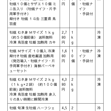
牡蠣１０個とサザエ１０個 ミ
円
個
・牡蠣ナ
ニ缶入り （牡蠣ナイフ・片手
イフ
用軍手付き）
・手袋付
殻付き 牡蠣 １斗缶 三重県 鳥
羽産
牡蠣 むき身 Ｍサイズ １ｋｇ
2,7
1
冷
（約５０個前後） 送料無料
80
k
凍
冷凍 鳥羽産 牡蛎 加熱用 カキ
円
g
牡蠣 Ｍサイズ １０個入 冷凍
1,6
1
・牡蠣ナ
冷
殻付き牡蠣 産地厳選 加熱用
80
0
イフ
凍
（発泡箱入・牡蠣ナイフ・片
円
個
・手袋付
手用軍手付き）海鮮バーベキ
ューセット
牡蠣 むき身 Ｍサイズ ２ｋｇ
4,3
2
冷
（１ｋｇ×２袋）（約１００個
80
k
凍
前後) 送料無料
円
g
冷凍 鳥羽産 牡蛎 加熱用 身入
りの良い時期に瞬間冷凍
牡蠣 旬凍 生牡蠣 ハーフシェ
4,5
2
冷