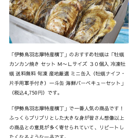
「伊勢鳥羽志摩特産横丁」のおすすめ牡蠣は「牡蠣
カンカン焼き セット Ｍ〜Ｌサイズ ３０個入 冷凍牡
蠣 送料無料 旬凍 産地厳選 ミニ缶入（牡蠣ナイフ・
片手用軍手付き）一斗缶 海鮮バーベキューセット」
（税込4,750円）です。
「伊勢鳥羽志摩特産横丁」で一番人気の商品です！
ふっくらプリプリとした大きな身が皆さん想像以上
の商品との意見が多く寄せられていて、リピートし
たくなるような一品です。