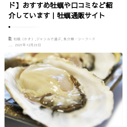
ド】おすすめ牡蠣や口コミなど紹
グ
介しています｜牡蠣通販サイト
ル
メ
口
コ
牡蠣（かき）
,
ジャンルで選ぶ
,
魚介類・シーフード
2021年12月23日
ミ
情
報
サ
イ
ト
｜
U
m
a
s