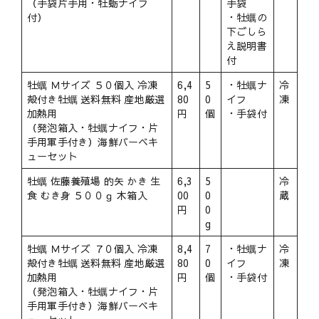
（手袋片手用・牡蛎ナイフ
手袋
付）
・牡蠣の
下ごしら
え説明書
付
牡蠣 Ｍサイズ ５０個入 冷凍
6,4
5
・牡蠣ナ
冷
殻付き牡蠣 送料無料 産地厳選
80
0
イフ
凍
加熱用
円
個
・手袋付
（発泡箱入・牡蠣ナイフ・片
手用軍手付き）海鮮バーベキ
ューセット
牡蠣 佐藤養殖場 的矢 かき 生
6,3
5
冷
食 むき身 ５００ｇ 木箱入
00
0
蔵
円
0
g
牡蠣 Ｍサイズ ７０個入 冷凍
8,4
7
・牡蠣ナ
冷
殻付き牡蠣 送料無料 産地厳選
80
0
イフ
凍
加熱用
円
個
・手袋付
（発泡箱入・牡蠣ナイフ・片
手用軍手付き）海鮮バーベキ