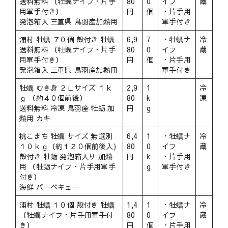
送料無料 （牡蠣ナイフ・片手
80
0
イフ
蔵
用軍手付き）
円
個
・片手用
発泡箱入 三重県 鳥羽産加熱用
軍手付き
浦村 牡蠣 ７０個 殻付き 牡蠣
6,9
7
・牡蠣ナ
冷
送料無料 （牡蠣ナイフ・片手
80
0
イフ
蔵
用軍手付き）
円
個
・片手用
発泡箱入 三重県 鳥羽産加熱用
軍手付き
牡蠣 むき身 ２Ｌサイズ １ｋ
2,9
1
冷
ｇ （約４０個前後）
80
k
凍
送料無料 冷凍 鳥羽産 牡蛎 加
円
g
熱用 カキ
桃こまち 牡蠣 サイズ 無選別
6,4
1
・牡蠣ナ
冷
１０ｋｇ（約１２０個前後入)
80
0
イフ
蔵
殻付き 牡蛎 発泡箱入り 加熱
円
k
・片手用
用 （牡蛎ナイフ・片手用軍手
g
軍手付き
付き）
海鮮 バーベキュー
浦村 牡蠣 １０個 殻付き 牡蠣
1,4
1
・牡蠣ナ
冷
（牡蠣ナイフ・片手用軍手付
80
0
イフ
蔵
き）
円
個
・片手用