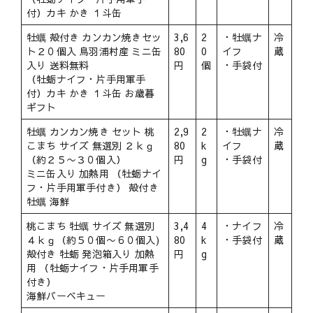
付）カキ かき １斗缶
牡蠣 殻付き カンカン焼きセッ
3,6
2
・牡蠣ナ
冷
ト２０個入 鳥羽浦村産 ミニ缶
80
0
イフ
蔵
入り 送料無料
円
個
・手袋付
（牡蛎ナイフ・片手用軍手
付）カキ かき １斗缶 お歳暮
ギフト
牡蠣 カンカン焼き セット 桃
2,9
2
・牡蠣ナ
冷
こまち サイズ 無選別 ２ｋｇ
80
k
イフ
蔵
（約２５〜３０個入）
円
g
・手袋付
ミニ缶入り 加熱用 （牡蛎ナイ
フ・片手用軍手付き） 殻付き
牡蠣 海鮮
桃こまち 牡蠣 サイズ 無選別
3,4
4
・ナイフ
冷
４ｋｇ（約５０個〜６０個入)
80
k
・手袋付
蔵
殻付き 牡蛎 発泡箱入り 加熱
円
g
用 （牡蛎ナイフ・片手用軍手
付き）
海鮮バーベキュー