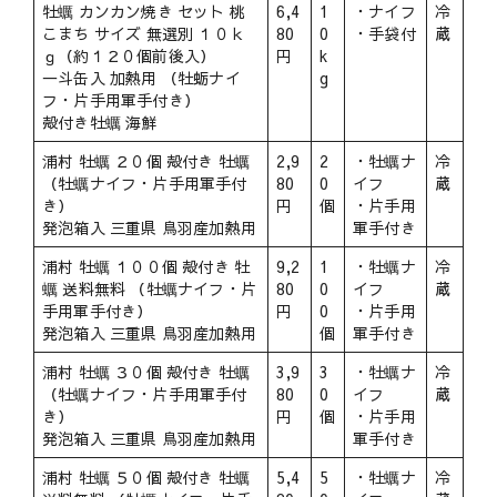
牡蠣 カンカン焼き セット 桃
6,4
1
・ナイフ
冷
こまち サイズ 無選別 １０ｋ
80
0
・手袋付
蔵
ｇ（約１２０個前後入）
円
k
一斗缶入 加熱用 （牡蛎ナイ
g
フ・片手用軍手付き）
殻付き牡蠣 海鮮
浦村 牡蠣 ２０個 殻付き 牡蠣
2,9
2
・牡蠣ナ
冷
（牡蠣ナイフ・片手用軍手付
80
0
イフ
蔵
き）
円
個
・片手用
発泡箱入 三重県 鳥羽産加熱用
軍手付き
浦村 牡蠣 １００個 殻付き 牡
9,2
1
・牡蠣ナ
冷
蠣 送料無料 （牡蠣ナイフ・片
80
0
イフ
蔵
手用軍手付き）
円
0
・片手用
発泡箱入 三重県 鳥羽産加熱用
個
軍手付き
浦村 牡蠣 ３０個 殻付き 牡蠣
3,9
3
・牡蠣ナ
冷
（牡蠣ナイフ・片手用軍手付
80
0
イフ
蔵
き）
円
個
・片手用
発泡箱入 三重県 鳥羽産加熱用
軍手付き
浦村 牡蠣 ５０個 殻付き 牡蠣
5,4
5
・牡蠣ナ
冷