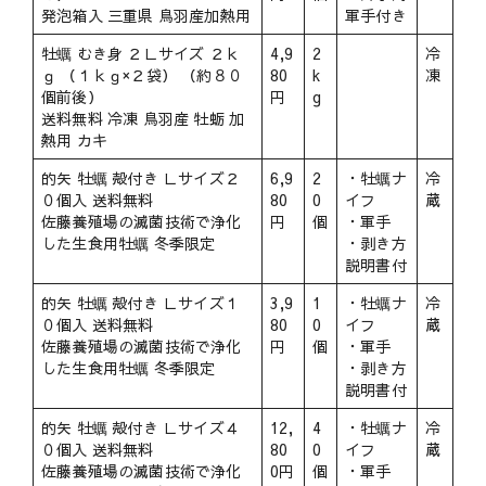
発泡箱入 三重県 鳥羽産加熱用
軍手付き
牡蠣 むき身 ２Ｌサイズ ２ｋ
4,9
2
冷
ｇ （１ｋｇ×２袋） （約８０
80
k
凍
個前後）
円
g
送料無料 冷凍 鳥羽産 牡蛎 加
熱用 カキ
的矢 牡蠣 殻付き Ｌサイズ２
6,9
2
・牡蠣ナ
冷
０個入 送料無料
80
0
イフ
蔵
佐藤養殖場の滅菌技術で浄化
円
個
・軍手
した生食用牡蠣 冬季限定
・剥き方
説明書付
的矢 牡蠣 殻付き Ｌサイズ１
3,9
1
・牡蠣ナ
冷
０個入 送料無料
80
0
イフ
蔵
佐藤養殖場の滅菌技術で浄化
円
個
・軍手
した生食用牡蠣 冬季限定
・剥き方
説明書付
的矢 牡蠣 殻付き Ｌサイズ４
12,
4
・牡蠣ナ
冷
０個入 送料無料
80
0
イフ
蔵
佐藤養殖場の滅菌技術で浄化
0円
個
・軍手