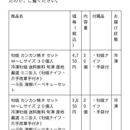
たので、ご覧ください。
商品名
価
内
付属品
お
格
容
届
（
量
け
税
状
込
態
）
牡蠣 カンカン焼き セット
4,7
3
・牡蠣ナ
冷
Ｍ〜Ｌサイズ ３０個入
50
0
イフ
凍
冷凍牡蠣 送料無料 旬凍 産地
円
個
・手袋付
厳選 ミニ缶入（牡蠣ナイフ・
片手用軍手付き）
一斗缶 海鮮バーベキューセッ
ト
牡蠣 カンカン焼き セット
3,6
2
・牡蠣ナ
冷
Ｍ〜Ｌサイズ ２０個入
50
0
イフ
凍
冷凍牡蠣 送料無料 旬凍 産地
円
個
・手袋付
厳選 ミニ缶入（牡蠣ナイフ・
片手用軍手付き）
一斗缶 海鮮バーベキューセッ