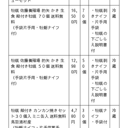
ューセット
牡蠣 佐藤養殖場 的矢 かき 生
16,
7
・牡蠣剥
冷
食 殻付き牡蠣 ７０個 送料無
50
0
きナイフ
蔵
料
0円
個
・片手用
（手袋片手用・牡蛎ナイフ
手袋
付）
・牡蠣の
下ごしら
え説明書
付
牡蠣 佐藤養殖場 的矢 かき 生
12,
5
・牡蠣剥
冷
食 殻付き牡蠣 ５０個 送料無
98
0
きナイフ
蔵
料
0円
個
・片手用
（手袋片手用・牡蛎ナイフ
手袋
付）
・牡蠣の
下ごしら
え説明書
付
牡蠣 殻付き カンカン焼きセッ
4,7
3
・牡蠣ナ
冷
ト３０個入 ミニ缶入 送料無料
80
0
イフ
蔵
鳥羽浦村産
円
個
・手袋付
（牡蛎ナイフ・片手用軍手