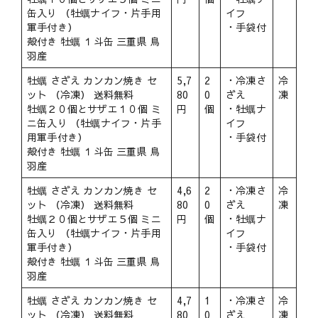
缶入り （牡蠣ナイフ・片手用
イフ
軍手付き）
・手袋付
殻付き 牡蠣 １斗缶 三重県 鳥
羽産
牡蠣 さざえ カンカン焼き セ
5,7
2
・冷凍さ
冷
ット （冷凍） 送料無料
80
0
ざえ
凍
牡蠣２０個とサザエ１０個 ミ
円
個
・牡蠣ナ
ニ缶入り （牡蠣ナイフ・片手
イフ
用軍手付き）
・手袋付
殻付き 牡蠣 １斗缶 三重県 鳥
羽産
牡蠣 さざえ カンカン焼き セ
4,6
2
・冷凍さ
冷
ット （冷凍） 送料無料
80
0
ざえ
凍
牡蠣２０個とサザエ５個 ミニ
円
個
・牡蠣ナ
缶入り （牡蠣ナイフ・片手用
イフ
軍手付き）
・手袋付
殻付き 牡蠣 １斗缶 三重県 鳥
羽産
牡蠣 さざえ カンカン焼き セ
4,7
1
・冷凍さ
冷
ット （冷凍） 送料無料
80
0
ざえ
凍