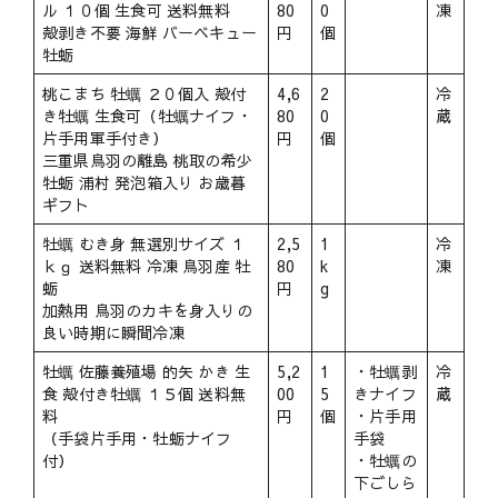
ル １０個 生食可 送料無料
80
0
凍
殻剥き不要 海鮮 バーベキュー
円
個
牡蛎
桃こまち 牡蠣 ２０個入 殻付
4,6
2
冷
き牡蠣 生食可（牡蠣ナイフ・
80
0
蔵
片手用軍手付き）
円
個
三重県鳥羽の離島 桃取の希少
牡蛎 浦村 発泡箱入り お歳暮
ギフト
牡蠣 むき身 無選別サイズ １
2,5
1
冷
ｋｇ 送料無料 冷凍 鳥羽産 牡
80
k
凍
蛎
円
g
加熱用 鳥羽のカキを身入りの
良い時期に瞬間冷凍
牡蠣 佐藤養殖場 的矢 かき 生
5,2
1
・牡蠣剥
冷
食 殻付き牡蠣 １５個 送料無
00
5
きナイフ
蔵
料
円
個
・片手用
（手袋片手用・牡蛎ナイフ
手袋
付）
・牡蠣の
下ごしら